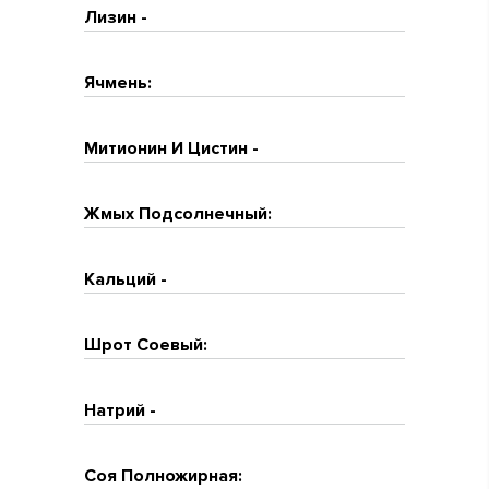
Лизин -
Ячмень:
Митионин И Цистин -
Жмых Подсолнечный:
Кальций -
Шрот Соевый:
Натрий -
Соя Полножирная: