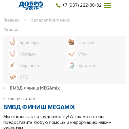
+7 (937) 222-88-82
Главная
>
Каталог Мегамикс
Свиньи
Бройлеры
Индюки
Несушки
Утки
Перепела
Кролики
КРС
>
БМВД Финиш MEGAmix
ЧТО МЫ ПРЕДЛАГАЕМ
БМВД ФИНИШ MEGAMIX
Мы открыты к сотрудничеству! А так же готовы
предоставить любую помощь и информацию нашим
клиентам.