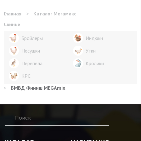
Главная
>
Каталог Мегамикс
Свиньи
Бройлеры
Индюки
Несушки
Утки
Перепела
Кролики
КРС
>
БМВД Финиш MEGAmix