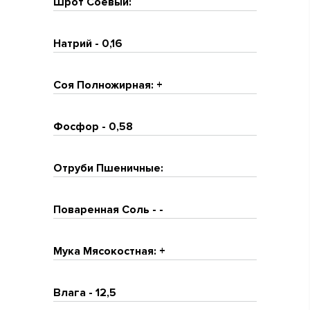
Шрот Соевый:
Натрий - 0,16
Соя Полножирная: +
Фосфор - 0,58
Отруби Пшеничные:
Поваренная Соль - -
Мука Мясокостная: +
Влага - 12,5