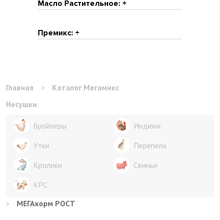
Масло Растительное: +
Премикс: +
Главная
>
Каталог Мегамикс
Несушки
Бройлеры
Индюки
Утки
Перепела
Кролики
Свиньи
КРС
>
МЕГАкорм РОСТ