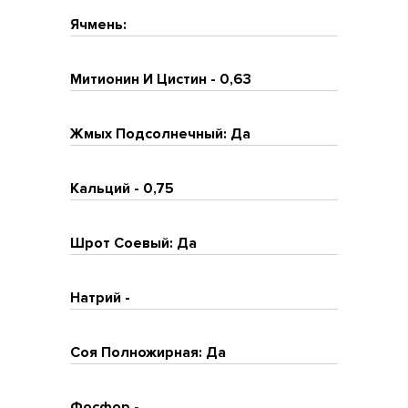
Ячмень:
Митионин И Цистин - 0,63
Жмых Подсолнечный: Да
Кальций - 0,75
Шрот Соевый: Да
Натрий -
Соя Полножирная: Да
Фосфор -