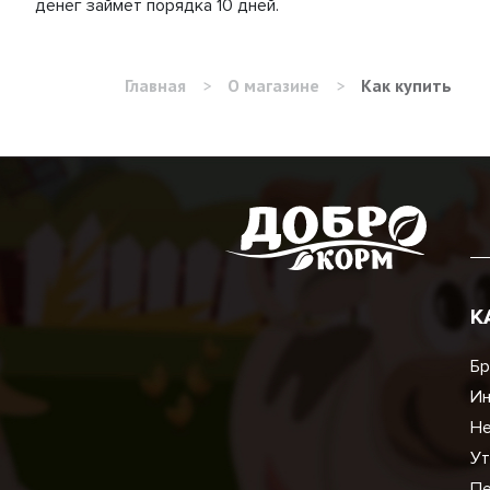
денег займет порядка 10 дней.
Главная
>
О магазине
>
Как купить
К
Бр
И
Не
Ут
Пе