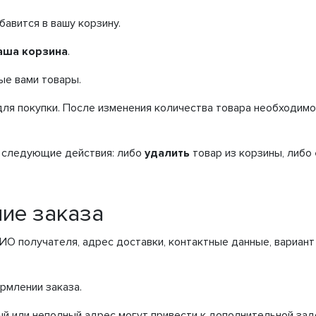
авится в вашу корзину.
аша корзина
.
ые вами товары.
для покупки. После изменения количества товара необходим
 следующие действия: либо
удалить
товар из корзины, либо
ие заказа
О получателя, адрес доставки, контактные данные, вариант 
ормлении заказа.
й или неполный адрес могут привести к дополнительной зад