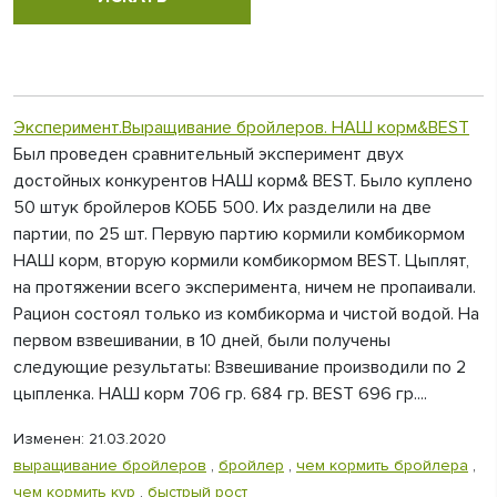
Эксперимент.Выращивание бройлеров. НАШ корм&BEST
Был проведен сравнительный эксперимент двух
достойных конкурентов НАШ корм& BEST. Было куплено
50 штук бройлеров КОББ 500. Их разделили на две
партии, по 25 шт. Первую партию кормили комбикормом
НАШ корм, вторую кормили комбикормом BEST. Цыплят,
на протяжении всего эксперимента, ничем не пропаивали.
Рацион состоял только из комбикорма и чистой водой. На
первом взвешивании, в 10 дней, были получены
следующие результаты: Взвешивание производили по 2
цыпленка. НАШ корм 706 гр. 684 гр. BEST 696 гр....
Изменен: 21.03.2020
выращивание бройлеров
,
бройлер
,
чем кормить бройлера
,
чем кормить кур
,
быстрый рост