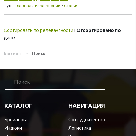
Путь:
Главная
/
База знаний
/
Статьи
Сортировать по релевантности
|
Отсортировано по
дате
Главная
>
Поиск
КАТАЛОГ
НАВИГАЦИЯ
Бройлеры
Сотрудничество
Индюки
Логистика