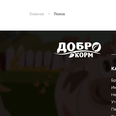
Главная
>
Поиск
К
Бр
И
Не
Ут
Пе