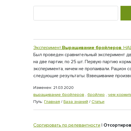
Эксперимент.
Выращивание бройлеров
. Н
Был проведен сравнительный эксперимент д
на две партии, по 25 шт. Первую партию ко
эксперимента, ничем не пропаивали. Рацион с
следующие результаты: Взвешивание производ
Изменен: 21.03.2020
выращивание бройлеров
,
бройлер
,
чем кормит
Путь:
Главная
/
База знаний
/
Статьи
Сортировать по релевантности
|
Отсортиров