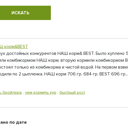
АШ корм&BEST
вух достойных конкурентов НАШ корм& BEST. Было куплено 
рмили комбикормом НАШ корм, вторую кормили комбикормом BE
остоял только из комбикорма и чистой водой. На первом взве
или по 2 цыпленка. НАШ корм 706 гр. 684 гр. BEST 696 гр...
ь бройлера
,
чем кормить кур
,
быстрый рост
ано по дате