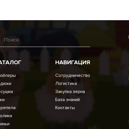
АТАЛОГ
НАВИГАЦИЯ
ойлеры
Сотрудничество
ндюки
Логистика
сушки
Закупка зерна
ки
База знаний
репела
Контакты
олики
иньи