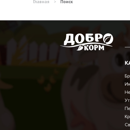
Главная
>
Поиск
К
Бр
И
Не
Ут
Пе
Кр
Св