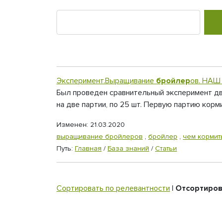
Эксперимент.Выращивание
бройлер
ов. НАШ
Был проведен сравнительный эксперимент д
на две партии, по 25 шт. Первую партию кор
Изменен: 21.03.2020
выращивание бройлеров
,
бройлер
,
чем кормит
Путь:
Главная
/
База знаний
/
Статьи
Сортировать по релевантности
|
Отсортиров