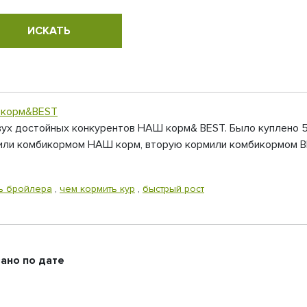
 корм&BEST
вух достойных конкурентов НАШ корм& BEST. Было куплено 
мили комбикормом НАШ корм, вторую кормили комбикормом BEST
ь бройлера
,
чем кормить кур
,
быстрый рост
ано по дате