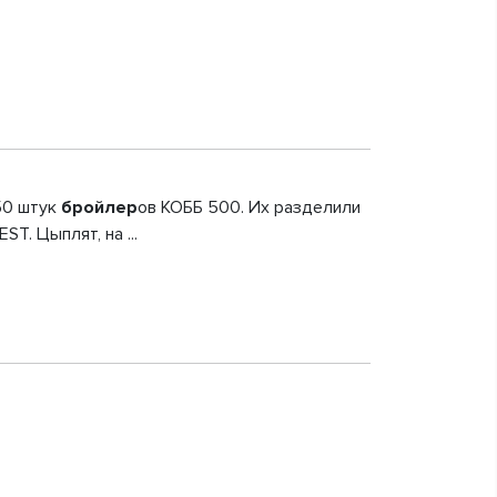
50 штук
бройлер
ов КОББ 500. Их разделили
. Цыплят, на ...