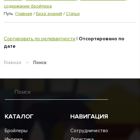
содержание бройлера
Путь:
Главная
/
База знаний
/
Статьи
Сортировать по релевантности
|
Отсортировано по
дате
Главная
>
Поиск
КАТАЛОГ
НАВИГАЦИЯ
Бройлеры
Сотрудничество
Индюки
Логистика