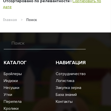
Отсортировано по релевантности
|
Сортировать по
дате
Главная
>
Поиск
КАТАЛОГ
НАВИГАЦИЯ
Бройлеры
Сотрудничество
Индюки
Логистика
Несушки
Закупка зерна
Утки
База знаний
Перепела
Контакты
Кролики