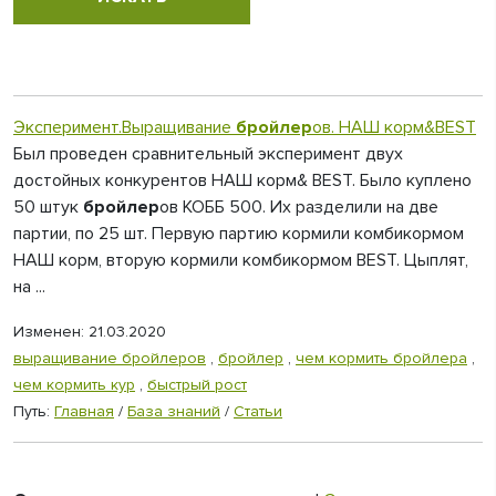
Эксперимент.Выращивание
бройлер
ов. НАШ корм&BEST
Был проведен сравнительный эксперимент двух
достойных конкурентов НАШ корм& BEST. Было куплено
50 штук
бройлер
ов КОББ 500. Их разделили на две
партии, по 25 шт. Первую партию кормили комбикормом
НАШ корм, вторую кормили комбикормом BEST. Цыплят,
на ...
Изменен: 21.03.2020
выращивание бройлеров
,
бройлер
,
чем кормить бройлера
,
чем кормить кур
,
быстрый рост
Путь:
Главная
/
База знаний
/
Статьи