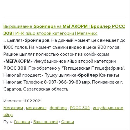
Выращивание
бройлер
а на
МЕГАКОРМ
|
Бройлер
РОСС
308
| ИНК яйцо второй категории | Мегамикс
... цыплят-
бройлер
ов. На данный момент цех вмещает до
1000 голов. На момент съемки видео в цехе 900 голов.
Рацион цыплят полностью состоит из комбикорма
«
МЕГАКОРМ
» Инкубационное яйцо второй категории
РОСС 308
. Приобретено у "Татищевская Птицефабрика".
Николай продает: • Тушку цыплнка-
бройлер
Контакты
Николая: Телефон: 8-987-366-39-83 мкр. Поливановка г.
Саратов, Саратовская область
Изменен: 11.02.2021
Мегакорм
,
мегакмикс
,
бройлер
,
РОСС 308
,
инкубационное
яйцо
Путь:
Главная
/
База знаний
/
Статьи